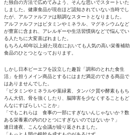
た独自の方法で広めてみよう、そんな思いでスタートいた
しました。健康食品が現在ほど認知されていない当時でし
たが、アルファルファは順調なスタートとなりました。
アルファルファはビタミンやミネラル、マグネシウムなど
が豊富に含まれ、アレルギーや生活習慣病などで悩んでい
る人たちに大変喜ばれました。
もちろん40年以上経た現在においても人気の高い栄養補助
食品のひとつとなっております。
しかし日本ビーエフを設立した趣旨「調和のとれた食生
活」を担うメイン商品とするにはまだ満足のできる商品で
はありませんでした。
「ビタミンやミネラルや葉緑素、タンパク質や酵素ももち
ろん大切。骨を強くしたり、脳障害を少なくすることもど
んなにすばらしいことか」
「でもこれらは 食事の一部にすぎないんじゃないか？数
ある栄養素の内のひとつにすぎないのではないか？」
連日連夜、こんな会議が繰り返されました。
「もっと人間の根幹を成すものがあるはず