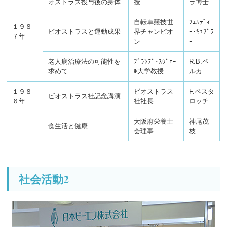
オストラス投与後の身体
授
ラ博士
自転車競技世
ﾌｪﾙﾃﾞｨ
１９８
ビオストラスと運動成果
界チャンピオ
ｰ･ｷｭﾌﾞﾗ
７年
ン
ｰ
老人病治療法の可能性を
ﾌﾞﾗﾝﾃﾞ･ｽｳﾞｪｰ
R.B.ペ
求めて
ﾙ大学教授
ルカ
１９８
ビオストラス
F.ペスタ
ビオストラス社記念講演
６年
社社長
ロッチ
大阪府栄養士
神尾茂
食生活と健康
会理事
枝
社会活動2