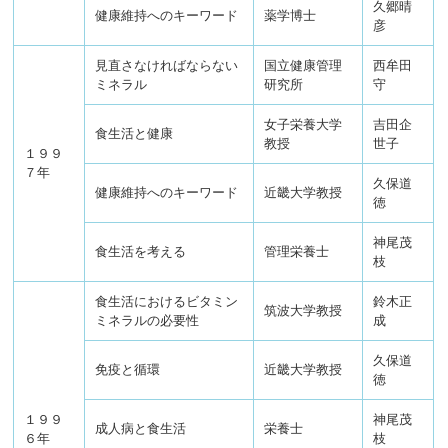
久郷晴
健康維持へのキーワード
薬学博士
彦
見直さなければならない
国立健康管理
西牟田
ミネラル
研究所
守
女子栄養大学
吉田企
食生活と健康
教授
世子
１９９
７年
久保道
健康維持へのキーワード
近畿大学教授
徳
神尾茂
食生活を考える
管理栄養士
枝
食生活におけるビタミン
鈴木正
筑波大学教授
ミネラルの必要性
成
久保道
免疫と循環
近畿大学教授
徳
１９９
神尾茂
成人病と食生活
栄養士
６年
枝