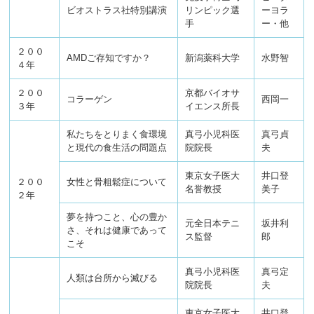
ビオストラス社特別講演
リンピック選
ーヨラ
手
ー・他
２００
AMDご存知ですか？
新潟薬科大学
水野智
４年
２００
京都バイオサ
コラーゲン
西岡一
３年
イエンス所長
私たちをとりまく食環境
真弓小児科医
真弓貞
と現代の食生活の問題点
院院長
夫
東京女子医大
井口登
２００
女性と骨粗鬆症について
名誉教授
美子
２年
夢を持つこと、心の豊か
元全日本テニ
坂井利
さ、それは健康であって
ス監督
郎
こそ
真弓小児科医
真弓定
人類は台所から滅びる
院院長
夫
東京女子医大
井口登