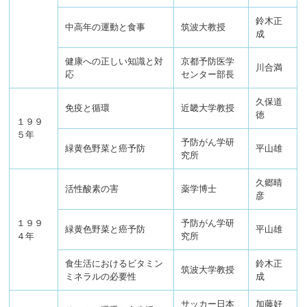
鈴木正
中高年の運動と食事
筑波大教授
成
健康への正しい知識と対
京都予防医学
川合満
応
センター部長
久保道
免疫と循環
近畿大学教授
徳
１９９
５年
予防がん学研
緑黄色野菜と癌予防
平山雄
究所
久郷晴
活性酸素の害
薬学博士
彦
１９９
予防がん学研
緑黄色野菜と癌予防
平山雄
４年
究所
食生活におけるビタミン
鈴木正
筑波大学教授
ミネラルの必要性
成
サッカー日本
加藤好