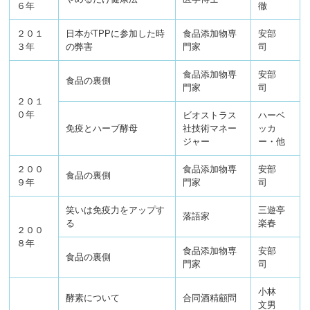
６年
徹
２０１
日本がTPPに参加した時
食品添加物専
安部
３年
の弊害
門家
司
食品添加物専
安部
食品の裏側
門家
司
２０１
０年
ビオストラス
ハーベ
免疫とハーブ酵母
社技術マネー
ッカ
ジャー
ー・他
２００
食品添加物専
安部
食品の裏側
９年
門家
司
笑いは免疫力をアップす
三遊亭
落語家
る
楽春
２００
８年
食品添加物専
安部
食品の裏側
門家
司
小林
酵素について
合同酒精顧問
文男