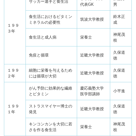
サッカー選手と食生活
代表GK
男
食生活におけるビタミン
鈴木正
筑波大学教授
ミネラルの必要性
成
１９９
３年
神尾茂
食生活と成人病
栄養士
枝
久保道
免疫と循環
近畿大学教授
徳
１９９
細胞に栄養を与えるため
久保道
近畿大学教授
２年
には循環が大切
徳
がん予防に効果的な繊維
慶応義塾大学
小平進
とビタミン
医学部講師
１９９
ストラスマイヤー博士の
久保道
近畿大学教授
１年
発見
徳
キンコンカンを大切に若
神尾茂
栄養士
さを作る食生活
枝