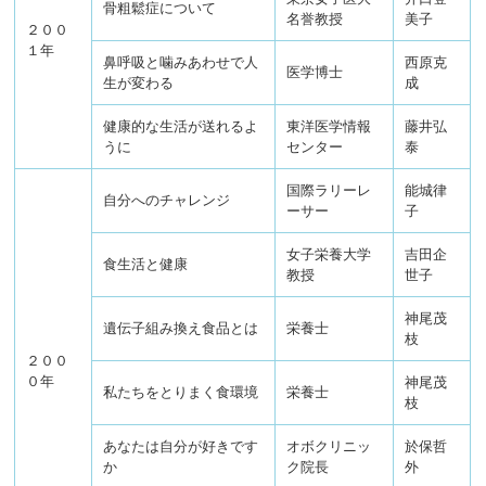
骨粗鬆症について
名誉教授
美子
２００
１年
鼻呼吸と噛みあわせで人
西原克
医学博士
生が変わる
成
健康的な生活が送れるよ
東洋医学情報
藤井弘
うに
センター
泰
国際ラリーレ
能城律
自分へのチャレンジ
ーサー
子
女子栄養大学
吉田企
食生活と健康
教授
世子
神尾茂
遺伝子組み換え食品とは
栄養士
枝
２００
０年
神尾茂
私たちをとりまく食環境
栄養士
枝
あなたは自分が好きです
オボクリニッ
於保哲
か
ク院長
外