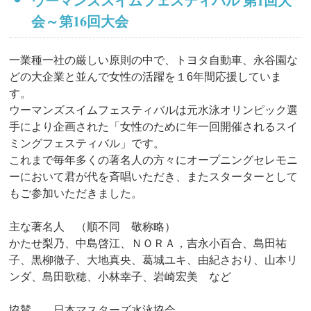
ウーマンズスイムフェスティバル 第1回大
会～第16回大会
一業種一社の厳しい原則の中で、トヨタ自動車、永谷園な
どの大企業と並んで女性の活躍を１6年間応援していま
す。
ウーマンズスイムフェスティバルは元水泳オリンピック選
手により企画された「女性のために年一回開催されるスイ
ミングフェスティバル」です。
これまで毎年多くの著名人の方々にオープニングセレモニ
ーにおいて君が代を斉唱いただき、またスターターとして
もご参加いただきました。
主な著名人 （順不同 敬称略）
かたせ梨乃、中島啓江、ＮＯＲＡ，吉永小百合、島田祐
子、黒柳徹子、大地真央、葛城ユキ、由紀さおり、山本リ
ンダ、島田歌穂、小林幸子、岩崎宏美 など
協賛 日本マスターズ水泳協会