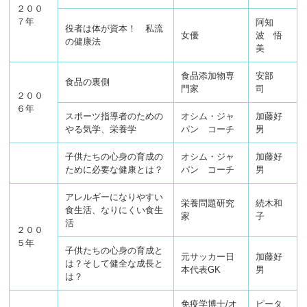
２００
７年
阿知
役者は体が資本！ 私流
女優
波 悟
の健康法
美
食品添加物専
安部
食品の裏側
門家
司
２００
６年
スポーツ指導者のための
オシム・ジャ
加藤好
やる気学、栄養学
パン コーチ
男
子供たちの心身の育成の
オシム・ジャ
加藤好
ために必要な健康とは？
パン コーチ
男
アレルギーになりやすい
栄養問題研究
続木和
食生活、なりにくい食生
家
子
活
２００
５年
子供たちの心身の育成と
元サッカー日
加藤好
は？そして健全な成長と
本代表GK
男
は？
免疫学博士/オ
ピータ