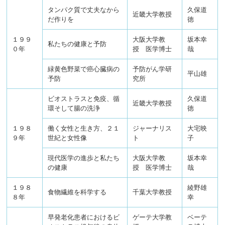
タンパク質で丈夫なから
久保道
近畿大学教授
だ作りを
徳
１９９
大阪大学教
坂本幸
私たちの健康と予防
０年
授 医学博士
哉
緑黄色野菜で癌心臓病の
予防がん学研
平山雄
予防
究所
ビオストラスと免疫、循
久保道
近畿大学教授
環そして腸の洗浄
徳
１９８
働く女性と生き方、２１
ジャーナリス
大宅映
９年
世紀と女性像
ト
子
現代医学の進歩と私たち
大阪大学教
坂本幸
の健康
授 医学博士
哉
１９８
綾野雄
食物繊維を科学する
千葉大学教授
８年
幸
早発老化患者におけるビ
ゲーテ大学教
ベーテ