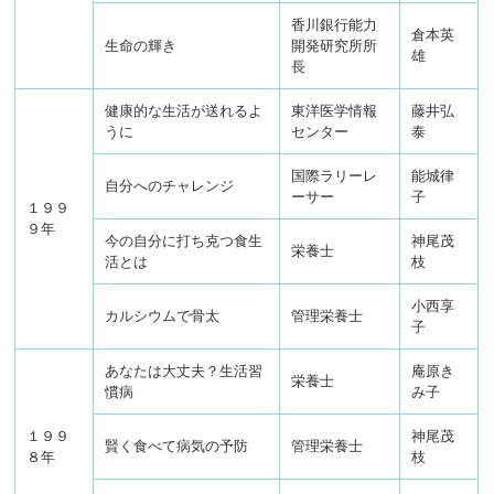
香川銀行能力
倉本英
生命の輝き
開発研究所所
雄
長
健康的な生活が送れるよ
東洋医学情報
藤井弘
うに
センター
泰
国際ラリーレ
能城律
自分へのチャレンジ
ーサー
子
１９９
９年
今の自分に打ち克つ食生
神尾茂
栄養士
活とは
枝
小西享
カルシウムで骨太
管理栄養士
子
あなたは大丈夫？生活習
庵原き
栄養士
慣病
み子
１９９
神尾茂
賢く食べて病気の予防
管理栄養士
８年
枝