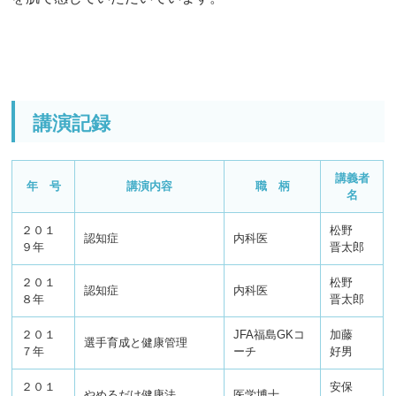
講演記録
講義者
年 号
講演内容
職 柄
名
２０１
松野
認知症
内科医
９年
晋太郎
２０１
松野
認知症
内科医
８年
晋太郎
２０１
JFA福島GKコ
加藤
選手育成と健康管理
７年
ーチ
好男
２０１
安保
やめるだけ健康法
医学博士