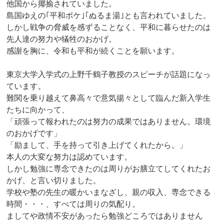
他国から揶揄されていました。
島国ゆえの｢平和ボケ｣｢ぬるま湯｣とも言われていました。
しかし戦争の脅威を感ずることなく、平和に暮らせたのは
先人達の努力や犠牲のおかげ。
感謝を胸に、令和も平和が続くことを願います。
東京大学入学式の上野千鶴子教授のスピーチが話題になっ
ています。
難関を乗り越えて鼻高々で意気揚々として臨んだ新入学生
たちに向かって、
「頑張って報われたのは努力の成果ではありません。環境
のおかげです」
「励まして、手を持って引き上げてくれたから。」
本人の大変な努力は認めています。
しかし勉強に専念できたのは周りがお膳立てしてくれたお
かげ、と言い切りました。
学校や塾の先生の暖かいまなざし、親の収入、専念できる
時間・・・、すべては周りの気配り。
ましてや政情不安があったら勉強どころではありません