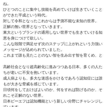
ね。
ひとつのことに集中し技能を高めていけば生きていくこと
ができた平成という時代。
対して令和となったこれからは予測不能な未知の世界。
正解の無い世界となっていきます。
東大というブランドの通用しない世界でも生きていける知
恵を身につけて欲しい。
こんな段階で満足せず次のステップに上がれという力強い
メッセージが込められていました。
これまで誰も見たことのない智を生み出す智を育くめ、と
高齢社会となり超高齢化に進みつつある日本、多くの人た
ちが老いに不安を抱いています。
成人病よりも、多大な迷惑をかけるであろう認知症には誰
もが大きな脅威を感じています。
日頃何をしておけばよいのか、何をすれば防げるのか、そ
れこそ正解のない世界。
日本ビーエフは認知機能という新しい分野にチャレンジし
ています。