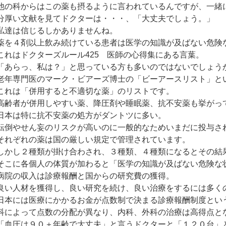
他の科からはこの薬も摂るように言われているんですが、一緒
分厚い文献を見てドクターは・・・、「大丈夫でしょう。」
私達は信じるしかありませんね。
薬を４剤以上飲み続けている患者は医学の知識が及ばない危険
これはドクターズルール425 医師の心得集にある言葉。
「あらっ、私は？」と思っている方も多いのではないでしょう
老年専門医のマーク・ビアーズ博士の「ビーアースリスト」と
これは「併用すると不適切な薬」のリストです。
高齢者が併用しやすい薬、降圧剤や睡眠薬、抗不安薬も挙がっ
日本は特に抗不安薬の処方がダントツに多い。
転倒やせん妄のリスクが高いのに一般的なためいまだに投与さ
それぞれの薬は国の厳しい規定で管理されています。
しかし２種類が掛け合わされ、３種類、４種類になるとその結
そこに各個人の体質が加わると「医学の知識が及ばない危険な
病院の収入は診療報酬と国からの研究費の獲得。
良い人材を獲得し、良い研究を続け、良い治療をするには多く
日本には医療にかかるお金が点数制で決まる診療報酬制度とい
科によって点数の分配が異なり、内科、外科の治療は高得点と
「血圧は９０＋年齢で大丈夫」と言うドクターと「１２０台」