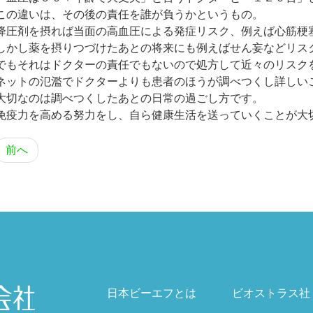
この違いは、その後の責任を誰が負うかというもの。
降圧剤を摂れば当面の高血圧による発症リスク、例えば心筋梗
しかし薬を摂りつづけたあとの将来にも例えばせん妄などリス
でもそれはドクターの責任でもないので処方して近々のリスク
ネットの氾濫でドクターよりも患者のほうが調べつくし詳しい
大切なのは調べつくしたあとの日常の過ごし方です。
免疫力を高める努力をし、自ら健康生活を送っていくことが大
前へ
日本ビーエフとは
ビオストラス社