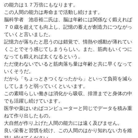
の能力は１７万倍にもなります。
この人間の能力は寿命まで活動し続けます。
脳科学者 池谷裕二氏は、脳は年齢には関係なく鍛えれば
７０歳を超えても向上し、記憶の蓄えが創造力につながっ
ていくと言いました。
記憶力が落ちたと思うのは錯覚で、情熱や感動が薄れてい
くことでそう感じてしまうらしい。また、筋肉もいくつに
なっても鍛えれば太くなるという。
ただ使わないでいると筋肉落ち量は年齢と共に早くなって
いくそうだ。
だから「ちょっときつくなったから」といって負荷を減ら
してしまうと弱っていくといいます。
この素晴らしい働きは消化から吸収、排泄までと身体の中
でも活躍し続けています。
医学や薬はいわばコンピューターと同じでデータを積み重
ねて作り出したもの。
大自然が作り上げた人間の能力には遠く及びません。
良い栄養と習慣を続け、この人間のはかり知れない力を維
持し続けてください。