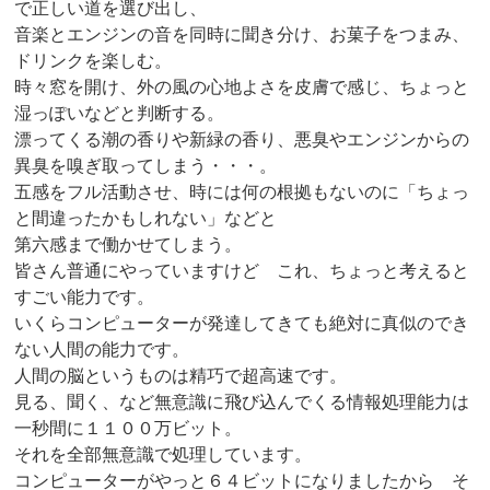
で正しい道を選び出し、
音楽とエンジンの音を同時に聞き分け、お菓子をつまみ、
ドリンクを楽しむ。
時々窓を開け、外の風の心地よさを皮膚で感じ、ちょっと
湿っぽいなどと判断する。
漂ってくる潮の香りや新緑の香り、悪臭やエンジンからの
異臭を嗅ぎ取ってしまう・・・。
五感をフル活動させ、時には何の根拠もないのに「ちょっ
と間違ったかもしれない」などと
第六感まで働かせてしまう。
皆さん普通にやっていますけど これ、ちょっと考えると
すごい能力です。
いくらコンピューターが発達してきても絶対に真似のでき
ない人間の能力です。
人間の脳というものは精巧で超高速です。
見る、聞く、など無意識に飛び込んでくる情報処理能力は
一秒間に１１００万ビット。
それを全部無意識で処理しています。
コンピューターがやっと６４ビットになりましたから そ