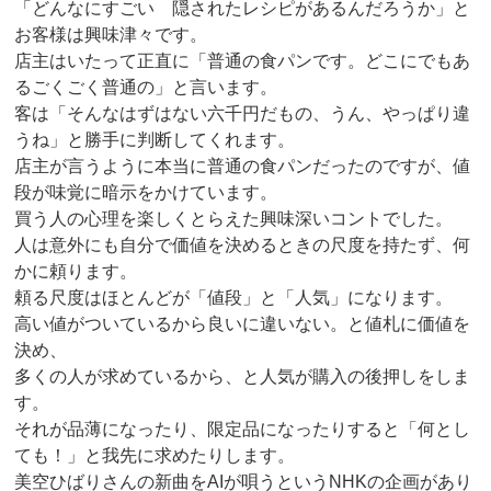
「どんなにすごい 隠されたレシピがあるんだろうか」と
お客様は興味津々です。
店主はいたって正直に「普通の食パンです。どこにでもあ
るごくごく普通の」と言います。
客は「そんなはずはない六千円だもの、うん、やっぱり違
うね」と勝手に判断してくれます。
店主が言うように本当に普通の食パンだったのですが、値
段が味覚に暗示をかけています。
買う人の心理を楽しくとらえた興味深いコントでした。
人は意外にも自分で価値を決めるときの尺度を持たず、何
かに頼ります。
頼る尺度はほとんどが「値段」と「人気」になります。
高い値がついているから良いに違いない。と値札に価値を
決め、
多くの人が求めているから、と人気が購入の後押しをしま
す。
それが品薄になったり、限定品になったりすると「何とし
ても！」と我先に求めたりします。
美空ひばりさんの新曲をAIが唄うというNHKの企画があり