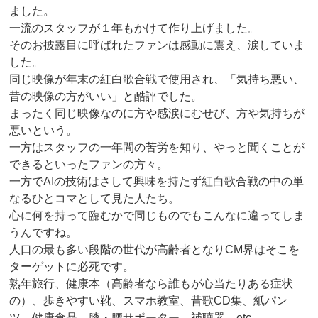
ました。
一流のスタッフが１年もかけて作り上げました。
そのお披露目に呼ばれたファンは感動に震え、涙していま
した。
同じ映像が年末の紅白歌合戦で使用され、「気持ち悪い、
昔の映像の方がいい」と酷評でした。
まったく同じ映像なのに方や感涙にむせび、方や気持ちが
悪いという。
一方はスタッフの一年間の苦労を知り、やっと聞くことが
できるといったファンの方々。
一方でAIの技術はさして興味を持たず紅白歌合戦の中の単
なるひとコマとして見た人たち。
心に何を持って臨むかで同じものでもこんなに違ってしま
うんですね。
人口の最も多い段階の世代が高齢者となりCM界はそこを
ターゲットに必死です。
熟年旅行、健康本（高齢者なら誰もが心当たりある症状
の）、歩きやすい靴、スマホ教室、昔歌CD集、紙パン
ツ、健康食品、膝・腰サポーター、補聴器、etc.