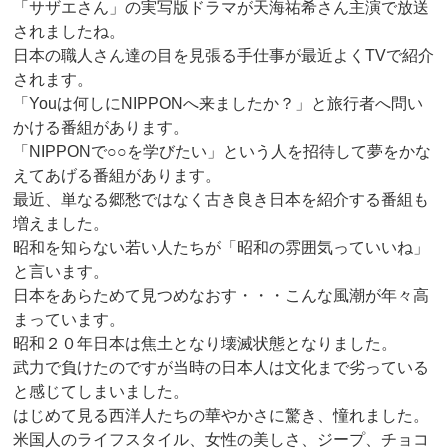
「サザエさん」の実写版ドラマが天海祐希さん主演で放送
されましたね。
日本の職人さん達の目を見張る手仕事が最近よくTVで紹介
されます。
「Youは何しにNIPPONへ来ましたか？」と旅行者へ問い
かける番組があります。
「NIPPONで○○を学びたい」という人を招待して夢をかな
えてあげる番組があります。
最近、単なる郷愁ではなく古き良き日本を紹介する番組も
増えました。
昭和を知らない若い人たちが「昭和の雰囲気っていいね」
と言います。
日本をあらためて見つめなおす・・・こんな風潮が年々高
まっています。
昭和２０年日本は焦土となり壊滅状態となりました。
武力で負けたのですが当時の日本人は文化まで劣っている
と感じてしまいました。
はじめて見る西洋人たちの華やかさに驚き、憧れました。
米国人のライフスタイル、女性の美しさ、ジープ、チョコ