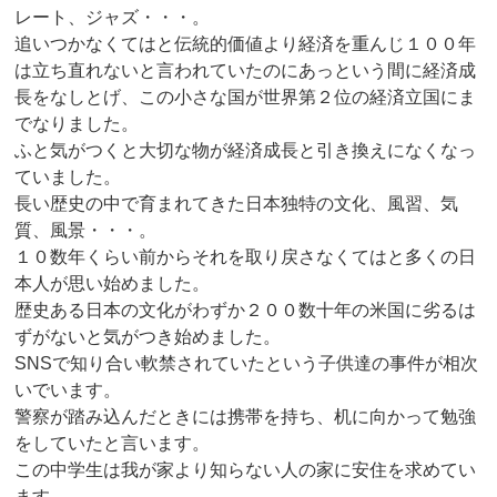
レート、ジャズ・・・。
追いつかなくてはと伝統的価値より経済を重んじ１００年
は立ち直れないと言われていたのにあっという間に経済成
長をなしとげ、この小さな国が世界第２位の経済立国にま
でなりました。
ふと気がつくと大切な物が経済成長と引き換えになくなっ
ていました。
長い歴史の中で育まれてきた日本独特の文化、風習、気
質、風景・・・。
１０数年くらい前からそれを取り戻さなくてはと多くの日
本人が思い始めました。
歴史ある日本の文化がわずか２００数十年の米国に劣るは
ずがないと気がつき始めました。
SNSで知り合い軟禁されていたという子供達の事件が相次
いでいます。
警察が踏み込んだときには携帯を持ち、机に向かって勉強
をしていたと言います。
この中学生は我が家より知らない人の家に安住を求めてい
ます。